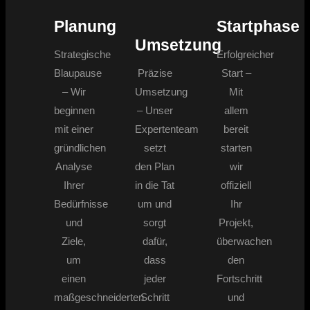
Planung
Startphase
Umsetzung
Strategische
Erfolgreicher
Blaupause
Präzise
Start –
– Wir
Umsetzung
Mit
beginnen
– Unser
allem
mit einer
Expertenteam
bereit
gründlichen
setzt
starten
Analyse
den Plan
wir
Ihrer
in die Tat
offiziell
Bedürfnisse
um und
Ihr
und
sorgt
Projekt,
Ziele,
dafür,
überwachen
um
dass
den
einen
jeder
Fortschritt
maßgeschneiderten
Schritt
und