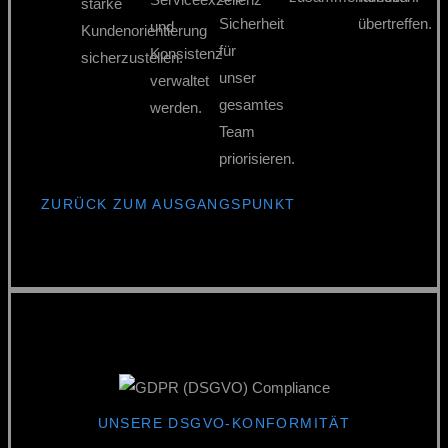
starke
Sicherheit
übertreffen.
und
Kundenorientierung
für
Konsistenz
sicherzustellen.
unser
verwaltet
gesamtes
werden.
Team
priorisieren.
ZURÜCK ZUM AUSGANGSPUNKT
UNSERE DSGVO-KONFORMITÄT