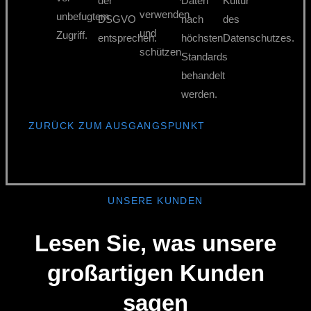
der
Daten
Kultur
verwenden
unbefugtem
DSGVO
nach
des
und
Zugriff.
entsprechen.
höchsten
Datenschutzes.
schützen.
Standards
behandelt
werden.
ZURÜCK ZUM AUSGANGSPUNKT
UNSERE KUNDEN
Lesen Sie, was unsere
großartigen Kunden
sagen