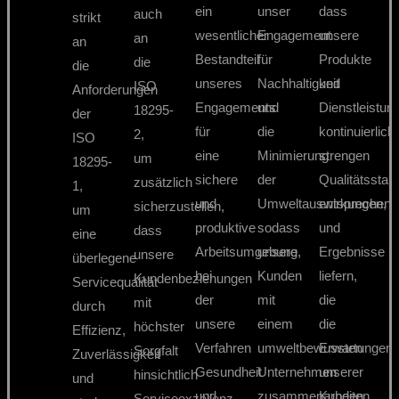
ein
unser
dass
auch
strikt
wesentlicher
Engagement
unsere
an
an
Bestandteil
für
Produkte
die
die
unseres
Nachhaltigkeit
und
ISO
Anforderungen
Engagements
und
Dienstleistun
18295-
der
für
die
kontinuierlich
2,
ISO
eine
Minimierung
strengen
um
18295-
sichere
der
Qualitätsstan
zusätzlich
1,
und
Umweltauswirkungen,
entsprechen
sicherzustellen,
um
produktive
sodass
und
dass
eine
Arbeitsumgebung,
unsere
Ergebnisse
unsere
überlegene
bei
Kunden
liefern,
Kundenbeziehungen
Servicequalität
der
mit
die
mit
durch
unsere
einem
die
höchster
Effizienz,
Verfahren
umweltbewussten
Erwartungen
Sorgfalt
Zuverlässigkeit
Gesundheit
Unternehmen
unserer
hinsichtlich
und
und
zusammenarbeiten.
Kunden
Serviceexzellenz