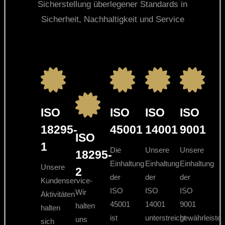
Sicherstellung überlegener Standards in
Sicherheit, Nachhaltigkeit und Service
ISO
ISO
ISO
ISO
18295-
45001
14001
9001
ISO
1
Die
Unsere
Unsere
18295-
Einhaltung
Einhaltung
Einhaltung
Unsere
2
der
der
der
Kundenservice-
ISO
ISO
ISO
Wir
Aktivitäten
45001
14001
9001
halten
halten
ist
unterstreicht
gewährleistet,
uns
sich