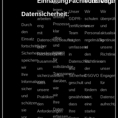
Einhaltung:
Fachleute:
schulung:
Veran
Wir
legen
Wir
Unser
Wir
Wir
Datensicherheit:
unsere
arbeiten
GDPR-
schulen
überprüfe
Prozesse
Durch
eng
zertifiziertes
unser
und
klar
den
mit
Team
Personal
aktualisie
offen
Einsatz
Datenschutzbeauftragten
ist
regelmäßig
kontinuierl
und
fortschrittlicher
und
umfassend
in
unsere
sorgen
Sicherheitstechnologien
Rechtsexperten
in
den
Richtlinien
für
speichern
zusammen,
Datenschutz
Richtlinien
um
vollständige
wir
um
und
der
unser
Transparenz
Ihre
sicherzustellen,
Sicherheit
DSGVO
Engageme
darüber,
Informationen
dass
geschult
und
für
wie
sicher
unsere
und
fördern
den
wir
und
Praktiken
gewährleistet,
so
Datensch
Ihre
schützen
den
dass
eine
aufrechtzu
Daten
sie
Anforderungen
Ihre
starke
erfassen,
vor