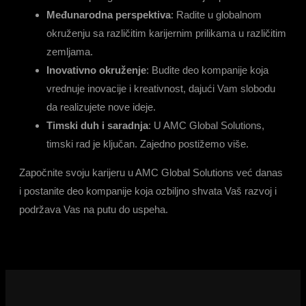
Međunarodna perspektiva
: Radite u globalnom
okruženju sa različitim karijernim prilikama u različitim
zemljama.
Inovativno okruženje
: Budite deo kompanije koja
vrednuje inovacije i kreativnost, dajući Vam slobodu
da realizujete nove ideje.
Timski duh i saradnja
: U AMC Global Solutions,
timski rad je ključan. Zajedno postižemo više.
Započnite svoju karijeru u AMC Global Solutions već danas
i postanite deo kompanije koja ozbiljno shvata Vaš razvoj i
podržava Vas na putu do uspeha.