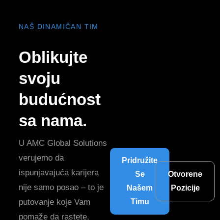
NAŠ DINAMIČAN TIM
Oblikujte
svoju
budućnost
sa nama.
U AMC Global Solutions
verujemo da
Pridružite
ispunjavajuća karijera
Se
Otvorene
nije samo posao – to je
Našem
Pozicije
putovanje koje Vam
Timu
pomaže da rastete,