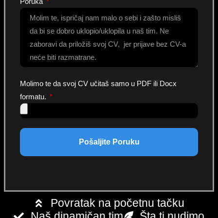
Poruka
Molimo te da svoj CV učitaš samo u PDF ili Docx
formatu.
Pošaljite Poruku
Povratak na početnu tačku
Naš dinamičan tim
Šta ti nudimo