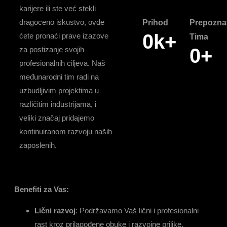
karijere ili ste već stekli
dragoceno iskustvo, ovde
Prihod
Prepozna
0
k+
ćete pronaći prave izazove
Tima
0
+
za postizanje svojih
profesionalnih ciljeva. Naš
međunarodni tim radi na
uzbudljivim projektima u
različitim industrijama, i
veliki značaj pridajemo
kontinuiranom razvoju naših
zaposlenih.
Benefiti za Vas:
Lični razvoj
: Podržavamo Vaš lični i profesionalni
rast kroz prilagođene obuke i razvojne prilike.